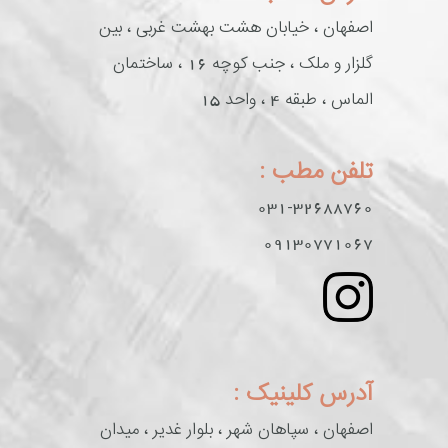
اصفهان ، خیابان هشت بهشت غربی ، بین
گلزار و ملک ، جنب کوچه 16 ، ساختمان
الماس ، طبقه 4 ، واحد 15
تلفن مطب :
031-32688760
09130771067
آدرس کلینیک :
اصفهان ، سپاهان شهر ، بلوار غدیر ، میدان