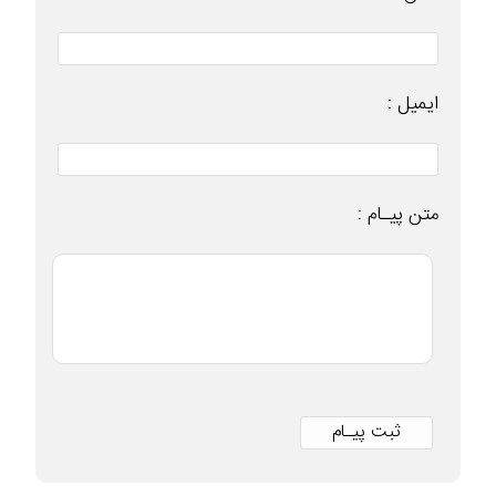
ایمیل :
متن پیـام :