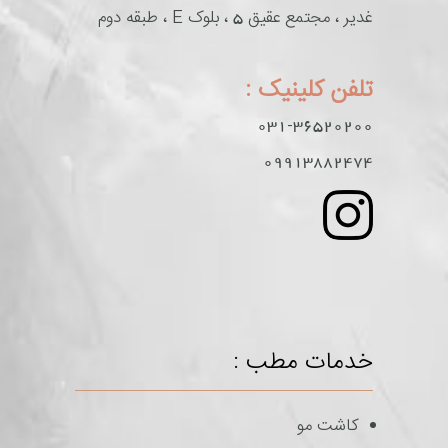
غدیر ، مجتمع عقیق 5 ، بلوک E ، طبقه دوم
تلفن کلینیک :
031-36520200
09913882474
خدمات مطب :
کاشت مو