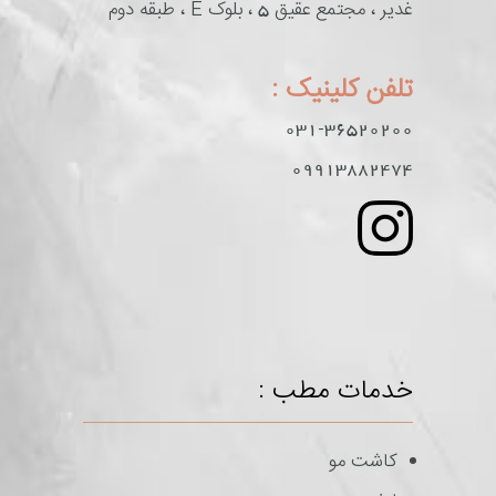
غدیر ، مجتمع عقیق 5 ، بلوک E ، طبقه دوم
تلفن کلینیک :
031-36520200
09913882474
خدمات مطب :
کاشت مو