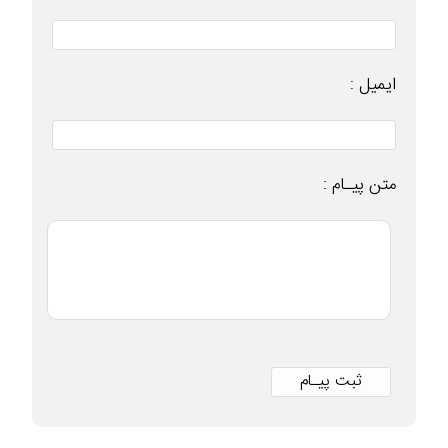
ایمیل :
متن پیـام :