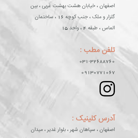
اصفهان ، خیابان هشت بهشت غربی ، بین
گلزار و ملک ، جنب کوچه 16 ، ساختمان
الماس ، طبقه 4 ، واحد 15
تلفن مطب :
031-32688760
09130771067
آدرس کلینیک :
اصفهان ، سپاهان شهر ، بلوار غدیر ، میدان