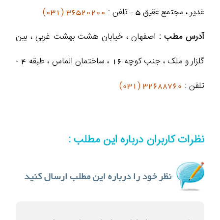
غدیر ، مجتمع عقیق 5 - تلفن :
36520200 (031)
آدرس مطب :
اصفهان ، خیابان هشت بهشت غربی ، بین
گلزار و ملک ، جنب کوچه 16 ، ساختمان الماس ، طبقه 4 -
تلفن :
32688760 (031)
نظرات کاربران درباره این مطلب :