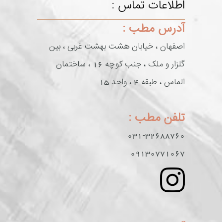
اطلاعات تماس :
آدرس مطب :
اصفهان ، خیابان هشت بهشت غربی ، بین
گلزار و ملک ، جنب کوچه 16 ، ساختمان
الماس ، طبقه 4 ، واحد 15
تلفن مطب :
031-32688760
09130771067