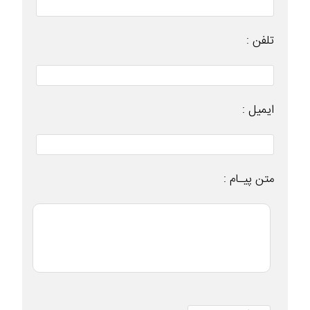
تلفن :
ایمیل :
متن پیـام :