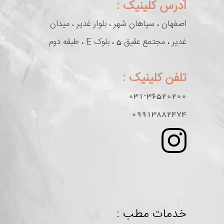
آدرس کلینیک :
اصفهان ، سپاهان شهر ، بلوار غدیر ، میدان
غدیر ، مجتمع عقیق 5 ، بلوک E ، طبقه دوم
تلفن کلینیک :
031-36520200
09913882474
خدمات مطب :