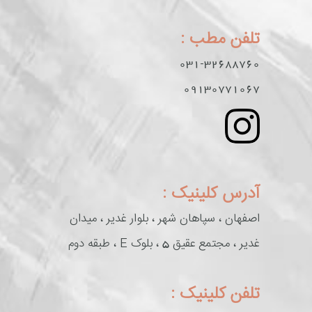
تلفن مطب :
031-32688760
09130771067
آدرس کلینیک :
اصفهان ، سپاهان شهر ، بلوار غدیر ، میدان
غدیر ، مجتمع عقیق 5 ، بلوک E ، طبقه دوم
تلفن کلینیک :