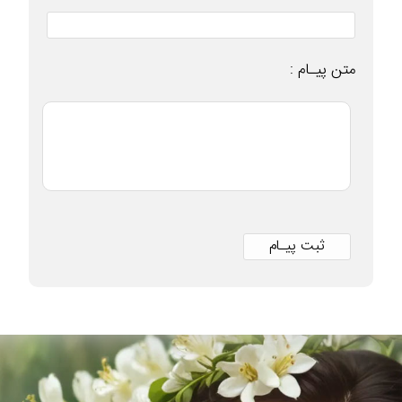
متن پیـام :