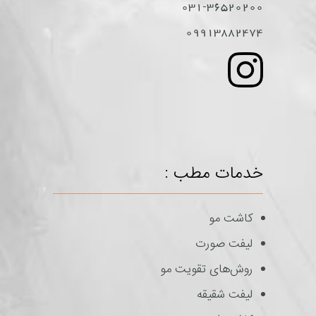
031-36520200
09913882474
خدمات مطب :
کاشت مو
لیفت صورت
روش‌های تقویت مو
لیفت شقیقه