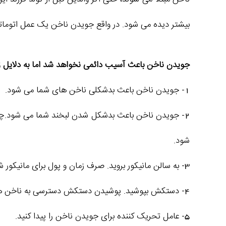
بیشتر دیده می شود. در واقع جویدن ناخن یک عمل اتوماتی
جویدن ناخن باعث آسیب دائمی نخواهد شد اما به دلایل زیر 
1- جویدن ناخن باعث بدشکلی ناخن های شما می شود.
2- جویدن ناخن باعث بدشکل شدن لبخند شما می شود.چ
شود.
3- به سالن مانیکور بروید. صرف زمان و پول برای مانیکور شما را تشویق می کند تا ناخن را حفظ کنید.
4- دستکش بپوشید. پوشیدن دستکش دسترسی به ناخن ها محدود می شود. اگر نمی توانید کل روز دستکش بپوشید از استیکرها و چسب هایی که ناخن را می پوشانند استفاده کنید.
5- عامل تحریک کننده برای جویدن ناخن را پیدا کنید.