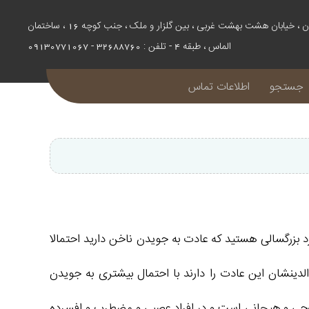
اصفهان ، خیابان هشت بهشت غربی ، بین گلزار و ملک ، جنب کوچه 16 ، ساختمان
الماس ، طبقه 4 - تلفن : 32688760 - 09130771067
جستجو
اطلاعات تماس
د بزرگسالی هستید که عادت به جویدن ناخن دارید احتمالا
لدینشان این عادت را دارند با احتمال بیشتری به جویدن
روحی و هیجانی است و در افراد عصبی و مضطرب و افسرده