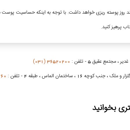
اب پرهیز کنید.
 مجتمع عقیق 5 - تلفن :
36520200 (031)
 ، ساختمان الماس ، طبقه 4 - تلفن :
031)
ری بخوانید