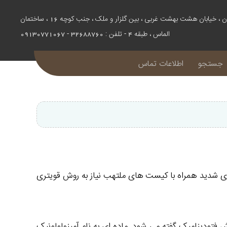
اصفهان ، خیابان هشت بهشت غربی ، بین گلزار و ملک ، جنب کوچه 16 ، ساختمان
الماس ، طبقه 4 - تلفن : 32688760 - 09130771067
جستجو
اطلاعات تماس
ه های شدید همراه با کیست های ملتهب نیاز به روش قویتری
فتودینامیک گفته می شود. ماده ای به نام آمینولولونیک