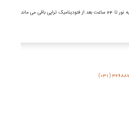
بعد از انجام فتودینامیک تراپی پوست کمی قرمز شده و چند روز پوسته ریزی خواهد داشت. با توجه به اینکه حساسیت پوست به نور تا 24 ساعت بعد از فتودینامیک تراپی باقی می ماند
32688760 (