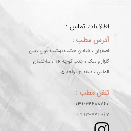
اطلاعات تماس :
آدرس مطب :
اصفهان ، خیابان هشت بهشت غربی ، بین
گلزار و ملک ، جنب کوچه 16 ، ساختمان
الماس ، طبقه 4 ، واحد 15
تلفن مطب :
031-32688760
09130771067