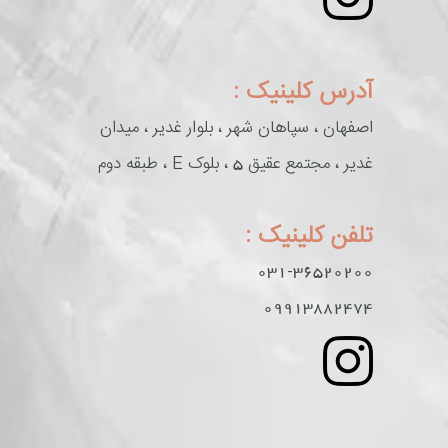
آدرس کلینیک :
اصفهان ، سپاهان شهر ، بلوار غدیر ، میدان
غدیر ، مجتمع عقیق 5 ، بلوک E ، طبقه دوم
تلفن کلینیک :
031-36520200
09913882474