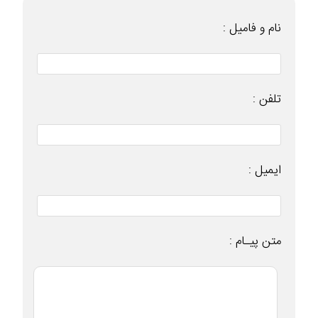
نام و فامیل :
تلفن :
ایمیل :
متن پیـام :