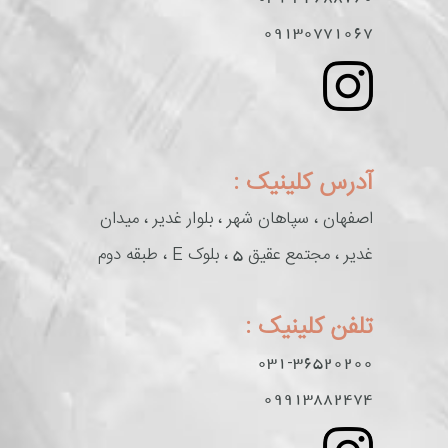
09130771067
آدرس کلینیک :
اصفهان ، سپاهان شهر ، بلوار غدیر ، میدان
غدیر ، مجتمع عقیق 5 ، بلوک E ، طبقه دوم
تلفن کلینیک :
031-36520200
09913882474