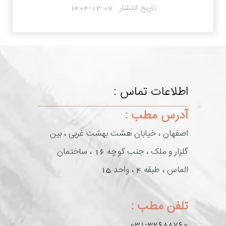
تاریخ انتشار :
1404-12-07
اطلاعات تماس :
آدرس مطب :
اصفهان ، خیابان هشت بهشت غربی ، بین
گلزار و ملک ، جنب کوچه 16 ، ساختمان
الماس ، طبقه 4 ، واحد 15
تلفن مطب :
031-32688760