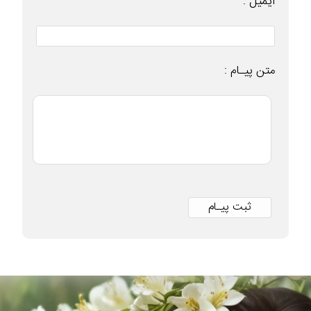
ایمیل :
متن پیـام :