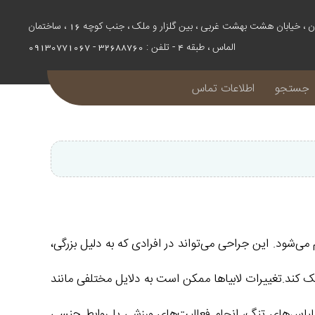
اصفهان ، خیابان هشت بهشت غربی ، بین گلزار و ملک ، جنب کوچه 16 ، ساختمان
الماس ، طبقه 4 - تلفن : 32688760 - 09130771067
جستجو
اطلاعات تماس
ی‌شود. این جراحی می‌تواند در افرادی که به دلیل بزرگی،
ک کند.تغییرات لابیاها ممکن است به دلایل مختلفی مانند
 لباس‌های تنگ، انجام فعالیت‌های ورزشی یا روابط جنسی