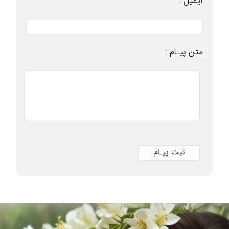
ایمیل :
متن پیـام :