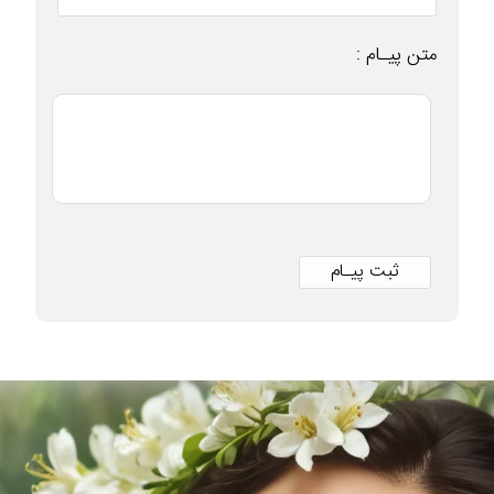
متن پیـام :