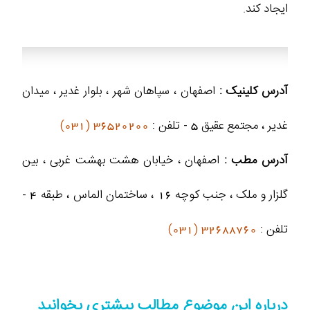
ایجاد کند.
آدرس کلینیک :
اصفهان ، سپاهان شهر ، بلوار غدیر ، میدان
غدیر ، مجتمع عقیق 5 - تلفن :
36520200 (031)
آدرس مطب :
اصفهان ، خیابان هشت بهشت غربی ، بین
گلزار و ملک ، جنب کوچه 16 ، ساختمان الماس ، طبقه 4 -
تلفن :
32688760 (031)
درباره این موضوع مطالب بیشتری بخوانید