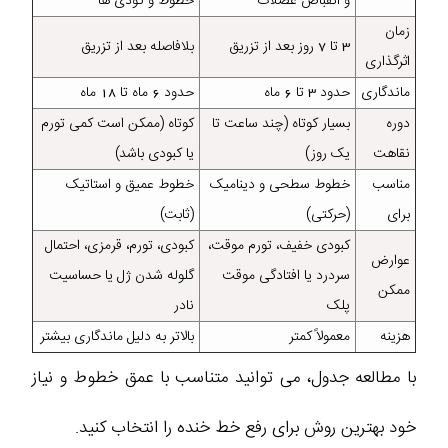
و انقباض عضلات
خطوط و گودی‌ ها
زمان
3 تا 7 روز بعد از تزریق
بلافاصله بعد از تزریق
اثرگذاری
ماندگاری
حدود 3 تا 6 ماه
حدود 6 ماه تا 18 ماه
دوره
بسیار کوتاه (چند ساعت تا
کوتاه (ممکن است کمی تورم
نقاهت
یک روز)
یا کبودی باشد)
مناسب
خطوط سطحی و دینامیک
خطوط عمیق و استاتیک
برای
(حرکتی)
(ثابت)
کبودی خفیف، تورم موقت،
کبودی، تورم، قرمزی، احتمال
عوارض
سردرد یا افتادگی موقت
گلوله شدن ژل یا حساسیت
ممکن
پلک
نادر
هزینه
معمولاً کمتر
بالاتر به دلیل ماندگاری بیشتر
با مطالعه جدول، می‌ توانید متناسب با عمق خطوط و نیاز
خود بهترین روش برای رفع خط خنده را انتخاب کنید.