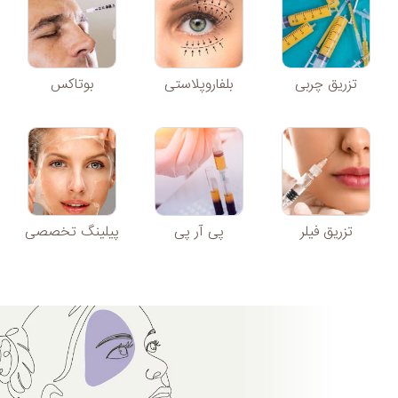
تزریق چربی
بلفاروپلاستی
بوتاکس
تزریق فیلر
پی آر پی
پیلینگ تخصصی