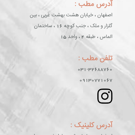
آدرس مطب :
اصفهان ، خیابان هشت بهشت غربی ، بین
گلزار و ملک ، جنب کوچه 16 ، ساختمان
الماس ، طبقه 4 ، واحد 15
تلفن مطب :
031-32688760
09130771067
آدرس کلینیک :