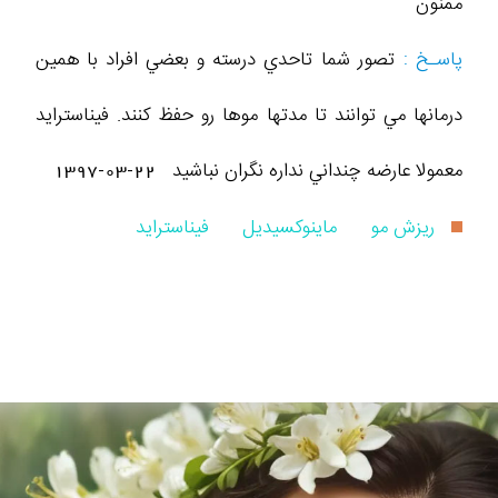
ممنون
پاسـخ :
تصور شما تاحدي درسته و بعضي افراد با همين
درمانها مي توانند تا مدتها موها رو حفظ كنند. فيناسترايد
معمولا عارضه چنداني نداره نگران نباشيد
1397-03-22
ریزش مو
ماینوکسیدیل
فیناستراید