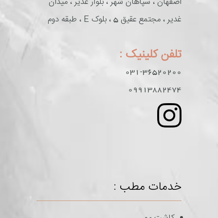
اصفهان ، سپاهان شهر ، بلوار غدیر ، میدان
غدیر ، مجتمع عقیق 5 ، بلوک E ، طبقه دوم
تلفن کلینیک :
031-36520200
09913882474
خدمات مطب :