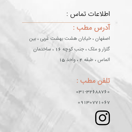
اطلاعات تماس :
آدرس مطب :
اصفهان ، خیابان هشت بهشت غربی ، بین
گلزار و ملک ، جنب کوچه 16 ، ساختمان
الماس ، طبقه 4 ، واحد 15
تلفن مطب :
031-32688760
09130771067