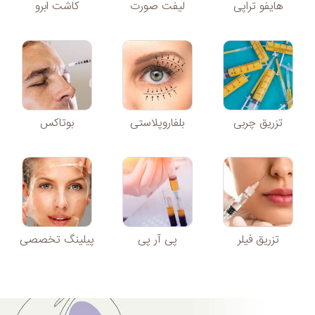
هایفو تراپی
لیفت صورت
کاشت ابرو
تزریق چربی
بلفاروپلاستی
بوتاکس
تزریق فیلر
پی آر پی
پیلینگ تخصصی