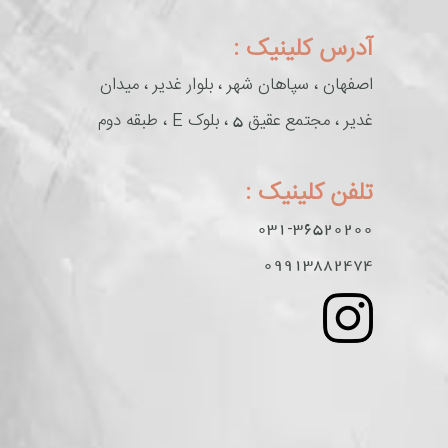
آدرس کلینیک :
اصفهان ، سپاهان شهر ، بلوار غدیر ، میدان
غدیر ، مجتمع عقیق 5 ، بلوک E ، طبقه دوم
تلفن کلینیک :
031-36520200
09913882474