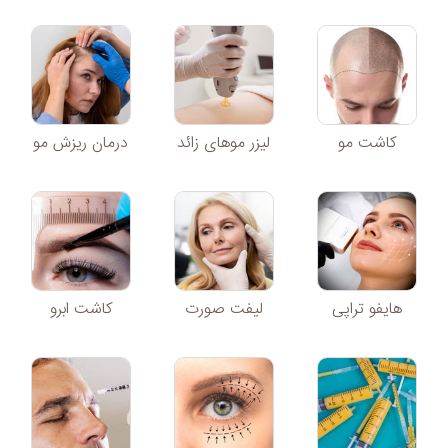
کاشت مو
لیزر موهای زائد
درمان ریزش مو
هایفو تراپی
لیفت صورت
کاشت ابرو