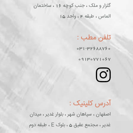
گلزار و ملک ، جنب کوچه 16 ، ساختمان
الماس ، طبقه 4 ، واحد 15
تلفن مطب :
031-32688760
09130771067
آدرس کلینیک :
اصفهان ، سپاهان شهر ، بلوار غدیر ، میدان
غدیر ، مجتمع عقیق 5 ، بلوک E ، طبقه دوم