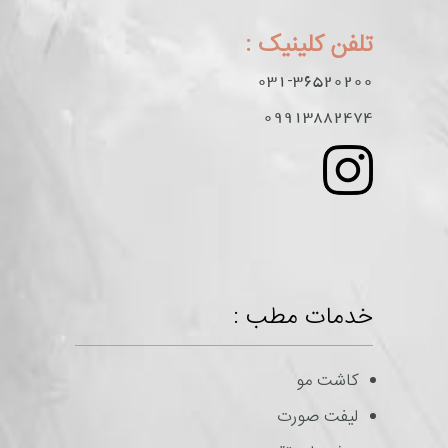
تلفن کلینیک :
031-36520200
09913882474
خدمات مطب :
کاشت مو
لیفت صورت