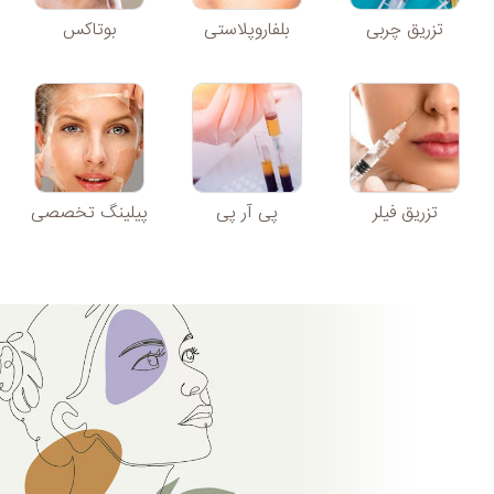
تزریق چربی
بلفاروپلاستی
بوتاکس
تزریق فیلر
پی آر پی
پیلینگ تخصصی